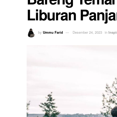
Liburan Panj
by
Ummu Farid
Desember 24, 2023
in
Inspi