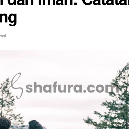
ang
rasi