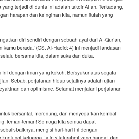
ang terjadi di dunia ini adalah takdir Allah. Terkadang,
ngan harapan dan keinginan kita, namun itulah yang
gatkan diri sendiri dengan sebuah ayat dari Al-Qur’an,
kamu berada.’ (QS. Al-Hadid: 4) Ini menjadi landasan
h selalu bersama kita, dalam suka dan duka.
up ini dengan iman yang kokoh. Bersyukur atas segala
jian. Sebab, perjalanan hidup sejatinya adalah ujian
keyakinan dan optimisme. Selamat menjalani perjalanan
 untuk bersantai, merenung, dan menyegarkan kembali
njang, teman-teman! Semoga kita semua dapat
baik-baiknya, mengisi hari-hari ini dengan
unjungi keluarga, jalin silaturahmi yang hangat, dan