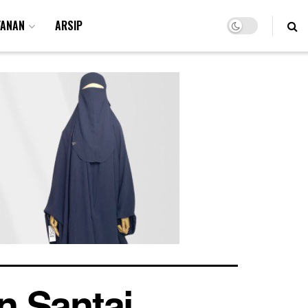
YANAN
ARSIP
n Santai