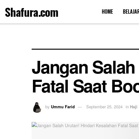
Shafura.com
HOME
BELAJA
Jangan Salah 
Fatal Saat Bo
by
Ummu Farid
September 25, 2024
in
Haji