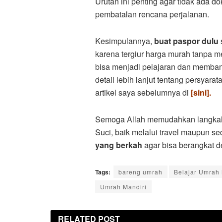
Urutan ini penting agar tidak ada 
pembatalan rencana perjalanan.
Kesimpulannya,
buat paspor dulu
karena tergiur harga murah tanpa 
bisa menjadi pelajaran dan memban
detail lebih lanjut tentang persyar
artikel saya sebelumnya di
[
sini]
.
Semoga Allah memudahkan langkah
Suci, baik melalui travel maupun s
yang berkah
agar bisa berangkat d
Tags:
bareng umrah
Belajar Umrah 
Umrah Mandiri
RELATED
POST