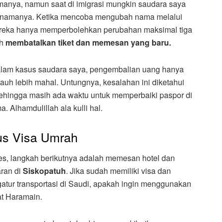
anya, namun saat di imigrasi mungkin saudara saya
ah namanya. Ketika mencoba mengubah nama melalui
mereka hanya memperbolehkan perubahan maksimal tiga
ah
membatalkan tiket dan memesan yang baru.
alam kasus saudara saya, pengembalian uang hanya
jauh lebih mahal. Untungnya, kesalahan ini diketahui
sehingga masih ada waktu untuk memperbaiki paspor di
Alhamdulillah ala kulli hal.
us Visa Umrah
res, langkah berikutnya adalah memesan hotel dan
aran di
Siskopatuh
. Jika sudah memiliki visa dan
atur transportasi di Saudi, apakah ingin menggunakan
at Haramain.