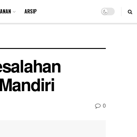
YANAN
ARSIP
esalahan
Mandiri
0