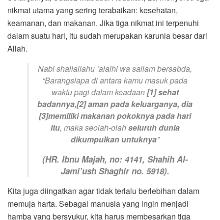
nikmat utama yang sering terabaikan: kesehatan,
keamanan, dan makanan. Jika tiga nikmat ini terpenuhi
dalam suatu hari, itu sudah merupakan karunia besar dari
Allah.
Nabi
shallallahu ‘alaihi wa sallam
bersabda,
“
Barangsiapa di antara kamu masuk pada
waktu pagi dalam keadaan
[1] sehat
badannya,[2] aman pada keluarganya, dia
[3]memiliki makanan pokoknya pada hari
itu
, maka seolah-olah
seluruh dunia
dikumpulkan untuknya
”
(HR. Ibnu Majah, no: 4141,
Shahih Al-
Jami’ush Shaghir
no. 5918).
Kita juga diingatkan agar tidak terlalu berlebihan dalam
memuja harta. Sebagai manusia yang ingin menjadi
hamba yang bersyukur, kita harus membesarkan tiga