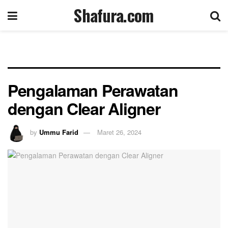
Shafura.com
Pengalaman Perawatan
dengan Clear Aligner
by
Ummu Farid
Maret 26, 2024