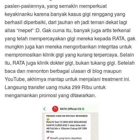
pasien-pasiennya, yang semakin memperkuat
keyakinanku karena banyak kasus gigi renggang yang
berhasil diperbaiki, dari jauhan eh jadi teman dekat lagi
alias “mepet” :D. Gak cuma itu, banyak juga artis terkenal
yang telah mempercayakan gigi mereka kepada RATA, gak
mungkin juga kan mereka mengorbankan integritas untuk
mempromosikan klinik gigi yang kurang terpercaya. Selain
itu, RATA juga klinik dokter gigi, bukan tukang gigi. Setelah
baca dan menonton berbagai ulasan di blog maupun
YouTube, akhirnya mantap untuk menjalani treatment ini.
Langsung transfer uang muka 299 Ribu untuk
mengamankan promosi yang ditawarkan.