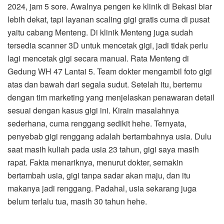
2024, jam 5 sore. Awalnya pengen ke klinik di Bekasi biar
lebih dekat, tapi layanan scaling gigi gratis cuma di pusat
yaitu cabang Menteng. Di klinik Menteng juga sudah
tersedia scanner 3D untuk mencetak gigi, jadi tidak perlu
lagi mencetak gigi secara manual. Rata Menteng di
Gedung WH 47 Lantai 5. Team dokter mengambil foto gigi
atas dan bawah dari segala sudut. Setelah itu, bertemu
dengan tim marketing yang menjelaskan penawaran detail
sesuai dengan kasus gigi ini. Kirain masalahnya
sederhana, cuma renggang sedikit hehe. Ternyata,
penyebab gigi renggang adalah bertambahnya usia. Dulu
saat masih kuliah pada usia 23 tahun, gigi saya masih
rapat. Fakta menariknya, menurut dokter, semakin
bertambah usia, gigi tanpa sadar akan maju, dan itu
makanya jadi renggang. Padahal, usia sekarang juga
belum terlalu tua, masih 30 tahun hehe.