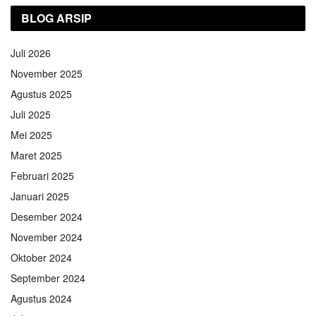
BLOG ARSIP
Juli 2026
November 2025
Agustus 2025
Juli 2025
Mei 2025
Maret 2025
Februari 2025
Januari 2025
Desember 2024
November 2024
Oktober 2024
September 2024
Agustus 2024