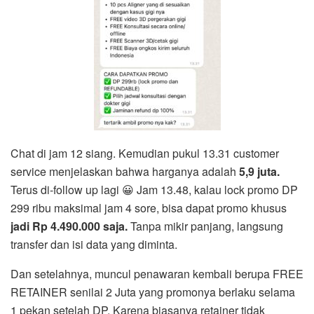
Chat di jam 12 siang. Kemudian pukul 13.31 customer
service menjelaskan bahwa harganya adalah
5,9 juta.
Terus di-follow up lagi 😀 Jam 13.48, kalau lock promo DP
299 ribu maksimal jam 4 sore, bisa dapat promo khusus
jadi Rp 4.490.000 saja.
Tanpa mikir panjang, langsung
transfer dan isi data yang diminta.
Dan setelahnya, muncul penawaran kembali berupa FREE
RETAINER senilai 2 Juta yang promonya berlaku selama
1 pekan setelah DP. Karena biasanya retainer tidak