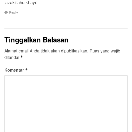
jazakillahu khayr..
Reply
Tinggalkan Balasan
Alamat email Anda tidak akan dipublikasikan.
Ruas yang wajib
ditandai
*
Komentar
*