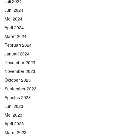
Juli 2024
Juni 2024
Mei 2024
April 2024
Maret 2024
Februari 2024
Januari 2024
Desember 2023
November 2023
Oktober 2023
September 2023
Agustus 2023
Juni 2023
Mei 2023
April 2023
Maret 2023