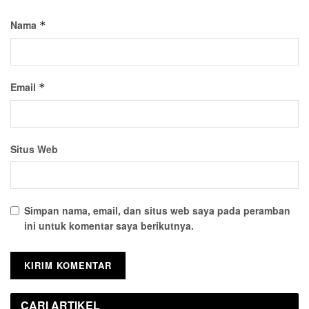
Nama
*
Email
*
Situs Web
Simpan nama, email, dan situs web saya pada peramban
ini untuk komentar saya berikutnya.
CARI ARTIKEL