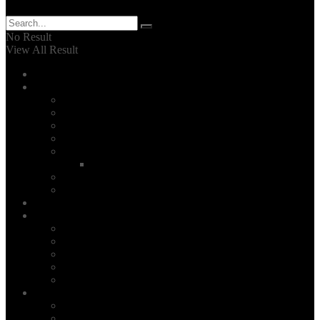
No Result
View All Result
Home
Belajar Islam
Adabul Mufrad
Adab wal Akhlak
Bahasa Arab
Fiqh Madzhab
Fiqh Muamalah
Mindset
Makna Dzikir & Doa
Haji & Umrah
Catatan Kajian
Inspirasi
Bisnis
Gaya Hidup
Kesehatan
Minimalis
Travelling
Resep
Resep Umum
Resep Diet ENAK