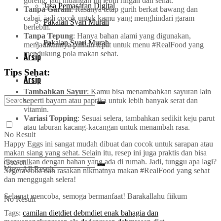
goreng, jadi hidangan ini lebih ringan dan sehat.
Jasa Pemasaran Digital
Tanpa Garam
: Rasanya tetap gurih berkat bawang dan
cabai, jadi cocok untuk kamu yang menghindari garam
Pakaian Syari Murah
berlebih.
Tanpa Tepung
: Hanya bahan alami yang digunakan,
Pakaian Syari Murah
menjadikannya pilihan tepat untuk menu #RealFood yang
mendukung pola makan sehat.
Arsip
Tips Sehat:
Arsip
Tambahkan Sayur
: Kamu bisa menambahkan sayuran lain
seperti bayam atau paprika untuk lebih banyak serat dan
vitamin.
Variasi Topping
: Sesuai selera, tambahkan sedikit keju parut
atau taburan kacang-kacangan untuk menambah rasa.
No Result
Happy Eggs ini sangat mudah dibuat dan cocok untuk sarapan atau
makan siang yang sehat. Selain itu, resep ini juga praktis dan bisa
disesuaikan dengan bahan yang ada di rumah. Jadi, tunggu apa lagi?
View All Result
Segera coba dan rasakan nikmatnya makan #RealFood yang sehat
dan menggugah selera!
Selamat mencoba, semoga bermanfaat! Barakallahu fiikum
No Result
Tags:
camilan diet
diet debm
diet enak bahagia dan