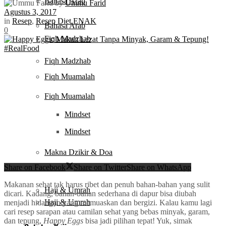
Bahasa Arab
by
Ummu Farid
Agustus 3, 2017
in
Resep
,
Resep Diet ENAK
Bahasa Arab
0
Fiqh Madzhab
Fiqh Madzhab
Fiqh Muamalah
Fiqh Muamalah
Mindset
Mindset
Makna Dzikir & Doa
Makna Dzikir & Doa
Share on Facebook
Share on Twitter
Share on WhatsApp
Makanan sehat tak harus ribet dan penuh bahan-bahan yang sulit
Haji & Umrah
dicari. Kadang, bahan-bahan sederhana di dapur bisa diubah
Haji & Umrah
menjadi hidangan yang memuaskan dan bergizi. Kalau kamu lagi
cari resep sarapan atau camilan sehat yang bebas minyak, garam,
dan tepung,
Happy Eggs
bisa jadi pilihan tepat! Yuk, simak