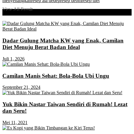
menyenangkan
resep ala dedep
resep debm
resep diet
View All Result
RELATED
POST
Dadar Gulung Matcha KW yang Enak, Camilan
Diet Menuju Berat Badan Ideal
Juli 1, 2026
Camilan Manis Sehat: Bola-Bola Ubi Ungu
September 21, 2024
Yuk Bikin Nastar Taiwan Sendiri di Rumah! Lezat
dan Seru!
Mei 11, 2021