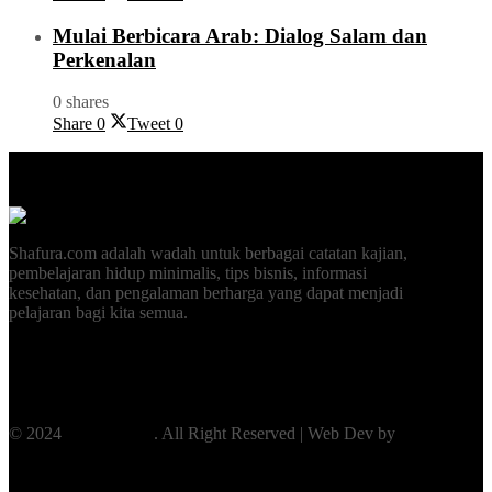
Mulai Berbicara Arab: Dialog Salam dan
Perkenalan
0 shares
Share
0
Tweet
0
Shafura.com adalah wadah untuk berbagai catatan kajian,
pembelajaran hidup minimalis, tips bisnis, informasi
kesehatan, dan pengalaman berharga yang dapat menjadi
pelajaran bagi kita semua.
Selengkapnya...
© 2024
Shafura.com
. All Right Reserved | Web Dev by
WebNesia