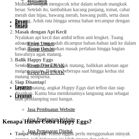
Travelling
Mulailah dengan mengocok telur dalam sebuah mangkuk
besar. Setelah itu, tambahkan kacang panjang, tomat, cabai
merah dan hijau, bawang merah, bawang putih, serta daun
Resep
bawang. Aduk rata hingga semua bahan tercampur dengan
Resep
telur.
Masak dengan Api Kecil
Nyalakan api kecil dan ambil teflon anti lengket. Tuang
adonan telur yang sudah dicampur bahan-bahan tadi ke dalam
Resep Umum
teflon. Tutup dan biarkan masak perlahan hingga bagian
Resep Umum
bawahnya agak matang.
Balik Happy Eggs
Resep Diet ENAK
Setelah bagian bawah agak matang, balikkan adonan agar
matang merata. Biarkan beberapa saat hingga kedua sisi
Resep Diet ENAK
matang sempurna.
Siap Disantap!
Layanan
Setelah matang, angkat
Happy Eggs
dari teflon dan siap
disajikan. Kamu bisa menikmatinya langsung atau sebagai
Layanan
lauk pendamping nasi hangat.
Jasa Pembuatan Website
Jasa Pembuatan Website
Kenapa Harus Coba Happy Eggs?
Jasa Pemasaran Digital
Tanpa Minyak
: Kamu nggak perlu menggunakan minyak