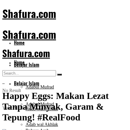
Shafura.com
Shafura.com
Home
Shafura.com
Home
Belajar Islam
Belajar Islam
Adabul Mufrad
No Result
Happy Eggs: Makan Lezat
Tanpa Minyak, Garam &
Adabul Mufrad
View All Result
Adab wal Akhlak
Tepung! #RealFood
Adab wal Akhlak