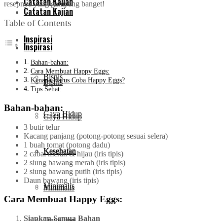
Catatan Kajian
resepnya yang gampang banget!
Catatan Kajian
Table of Contents
Inspirasi
Inspirasi
Bahan-bahan:
Cara Membuat Happy Eggs:
Bisnis
Kenapa Harus Coba Happy Eggs?
Bisnis
Tips Sehat:
Bahan-bahan:
Gaya Hidup
Gaya Hidup
3 butir telur
Kacang panjang (potong-potong sesuai selera)
1 buah tomat (potong dadu)
Kesehatan
Kesehatan
2 cabai merah & hijau (iris tipis)
2 siung bawang merah (iris tipis)
2 siung bawang putih (iris tipis)
Daun bawang (iris tipis)
Minimalis
Minimalis
Cara Membuat Happy Eggs:
Siapkan Semua Bahan
Travelling